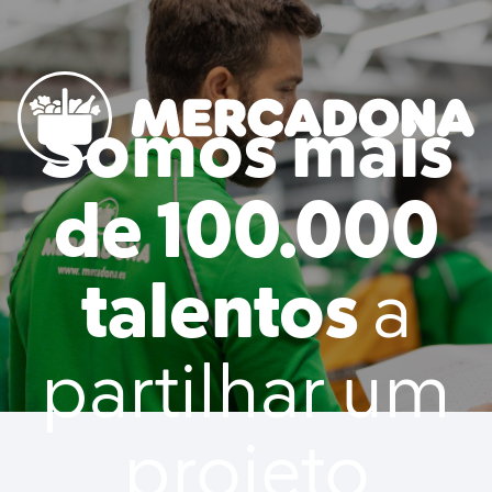
to content
Somos mais
Mercadona
de 100.000
talentos
a
partilhar um
projeto