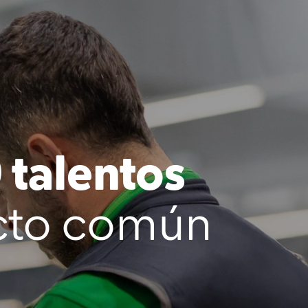
talentos
cto común