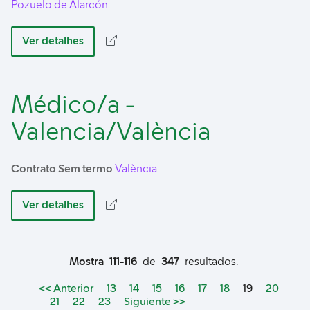
Pozuelo de Alarcón
Ver detalhes
Médico/a -
Valencia/València
Contrato Sem termo
València
Ver detalhes
Mostra
111-116
de
347
resultados.
<< Anterior
13
14
15
16
17
18
Page
19
20
21
22
23
Siguiente >>