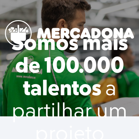
to content
Somos mais
Mercadona
de 100.000
talentos
a
partilhar um
projeto