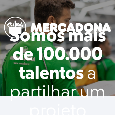
to content
Somos mais
Mercadona
de 100.000
talentos
a
partilhar um
projeto