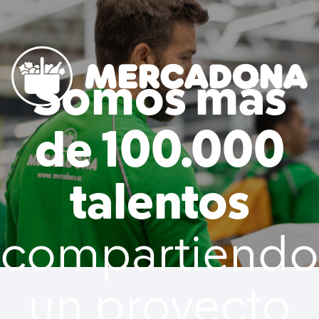
to content
Somos más
Mercadona
de 100.000
talentos
compartiendo
un proyecto