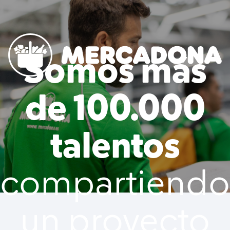
to content
Somos más
Mercadona
de 100.000
talentos
compartiendo
un proyecto