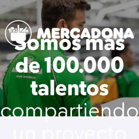
to content
Somos más
Mercadona
de 100.000
talentos
compartiendo
un proyecto