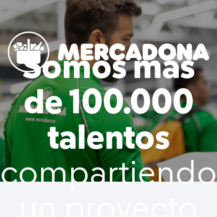
to content
Somos más
Mercadona
de 100.000
talentos
compartiendo
un proyecto